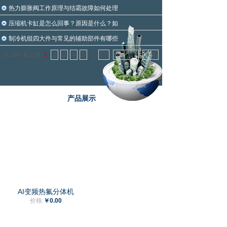
热力膨胀阀工作原理与结霜故障如何处理
压缩机卡缸是怎么回事？原因是什么？如
制冷机组四大件与常见的辅助部件有哪些
共 284 条记录
1
2
3
4
5
…
57
下一页>
末页
产品展示
AI变频热氟分体机
价格:
￥0.00